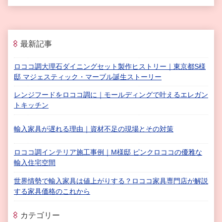
最新記事
ロココ調大理石ダイニングセット製作ヒストリー｜東京都S様
邸 マジェスティック・マーブル誕生ストーリー
レンジフードをロココ調に｜モールディングで叶えるエレガン
トキッチン
輸入家具が遅れる理由｜資材不足の現場とその対策
ロココ調インテリア施工事例｜M様邸 ピンクロココの優雅な
輸入住宅空間
世界情勢で輸入家具は値上がりする？ロココ家具専門店が解説
する家具価格のこれから
カテゴリー