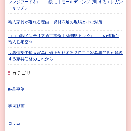
レンジフードをロココ調に｜モールディングで叶えるエレガン
トキッチン
輸入家具が遅れる理由｜資材不足の現場とその対策
ロココ調インテリア施工事例｜M様邸 ピンクロココの優雅な
輸入住宅空間
世界情勢で輸入家具は値上がりする？ロココ家具専門店が解説
する家具価格のこれから
カテゴリー
納品事例
実例動画
コラム