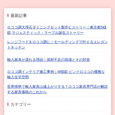
最新記事
ロココ調大理石ダイニングセット製作ヒストリー｜東京都S様
邸 マジェスティック・マーブル誕生ストーリー
レンジフードをロココ調に｜モールディングで叶えるエレガン
トキッチン
輸入家具が遅れる理由｜資材不足の現場とその対策
ロココ調インテリア施工事例｜M様邸 ピンクロココの優雅な
輸入住宅空間
世界情勢で輸入家具は値上がりする？ロココ家具専門店が解説
する家具価格のこれから
カテゴリー