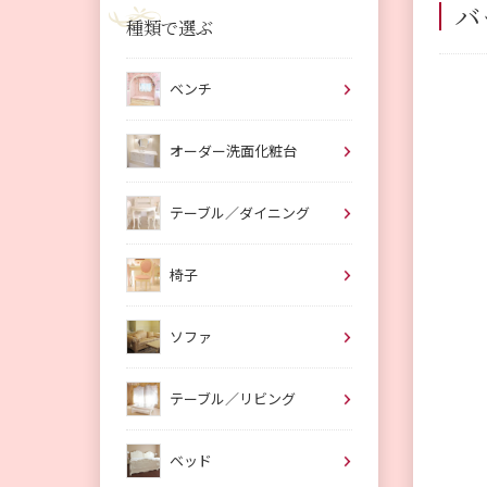
バ
種類で選ぶ
ベンチ
オーダー洗面化粧台
テーブル／ダイニング
椅子
ソファ
テーブル／リビング
ベッド