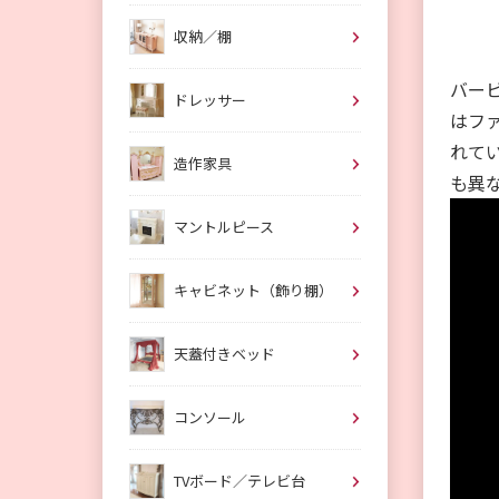
収納／棚
バー
ドレッサー
はフ
れて
造作家具
も異
マントルピース
キャビネット（飾り棚）
天蓋付きベッド
コンソール
TVボード／テレビ台