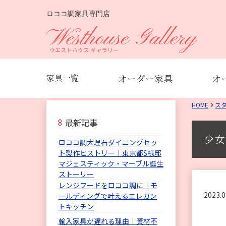
ロココ調家具専門店
オーダー家具
オ
家具一覧
HOME
ス
最新記事
少女
ロココ調大理石ダイニングセッ
ト製作ヒストリー｜東京都S様邸
マジェスティック・マーブル誕生
ストーリー
レンジフードをロココ調に｜モ
2023.0
ールディングで叶えるエレガン
トキッチン
輸入家具が遅れる理由｜資材不