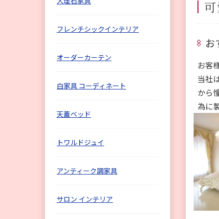
大理石家具
可
フレンチシックインテリア
お
オーダーカーテン
お客
当社
白家具 コーディネート
から
為に
天蓋ベッド
トワルドジュイ
アンティーク調家具
サロン インテリア