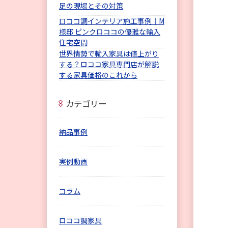
足の現場とその対策
ロココ調インテリア施工事例｜M
様邸 ピンクロココの優雅な輸入
住宅空間
世界情勢で輸入家具は値上がり
する？ロココ家具専門店が解説
する家具価格のこれから
カテゴリー
納品事例
実例動画
コラム
ロココ調家具