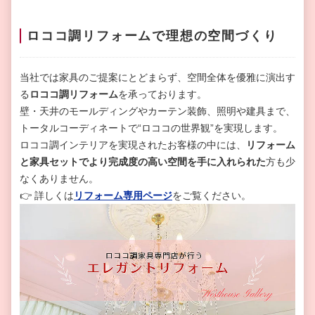
ロココ調リフォームで理想の空間づくり
当社では家具のご提案にとどまらず、空間全体を優雅に演出す
る
ロココ調リフォーム
を承っております。
壁・天井のモールディングやカーテン装飾、照明や建具まで、
トータルコーディネートで“ロココの世界観”を実現します。
ロココ調インテリアを実現されたお客様の中には、
リフォーム
と家具セットでより完成度の高い空間を手に入れられた
方も少
なくありません。
👉 詳しくは
リフォーム専用ページ
をご覧ください。