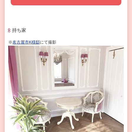
持ち家
※
名古屋市K様邸
にて撮影