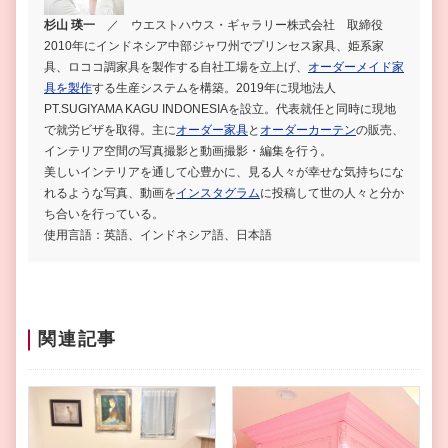
杉山 瑛一
／ ウエストハウス・ギャラリー株式会社 取締役
2010年にインドネシア中部ジャワ州でプリンセス家具、姫系家
具、ロココ調家具を製作する自社工場を立上げ、
オーダーメイド家
具を製作
する生産システムを構築。2019年に現地法人
PT.SUGIYAMA KAGU INDONESIAを設立。代表就任と同時に現地
で就労ビザを取得。主に
オーダー家具
と
オーダーカーテン
の販売、
インテリア空間の写真撮影と動画撮影・編集を行う。
美しいインテリアを通して心豊かに、見る人々が幸せな気持ちにな
れるような写真、動画を
インスタグラム
に投稿して世の人々と分か
ち合いを行っている。
使用言語：英語、インドネシア語、日本語
関連記事