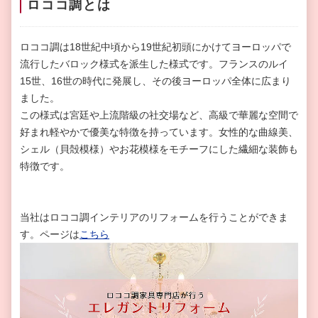
ロココ調とは
ロココ調は18世紀中頃から19世紀初頭にかけてヨーロッパで
流行したバロック様式を派生した様式です。フランスのルイ
15世、16世の時代に発展し、その後ヨーロッパ全体に広まり
ました。
この様式は宮廷や上流階級の社交場など、高級で華麗な空間で
好まれ軽やかで優美な特徴を持っています。女性的な曲線美、
シェル（貝殻模様）やお花模様をモチーフにした繊細な装飾も
特徴です。
当社はロココ調インテリアのリフォームを行うことができま
す。ページは
こちら